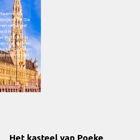
-Leerne. De
legd in de 12e
ren verwoest.
uwd in
is. Het kasteel
leven was op een
dje te wandelen
terrein van het
Het kasteel van Poeke