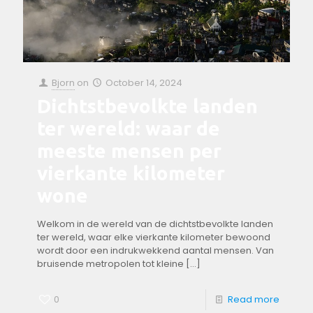
Bjorn
on
October 14, 2024
Dichtstbevolkte landen
ter wereld: waar de
meeste mensen per
vierkante kilometer
wone
Welkom in de wereld ​van ‍de dichtstbevolkte⁤ landen
⁤ter ‌wereld, waar elke vierkante kilometer ⁢bewoond
wordt door ⁣een ⁢indrukwekkend ⁢aantal mensen. Van
bruisende metropolen tot kleine
[…]
0
Read more