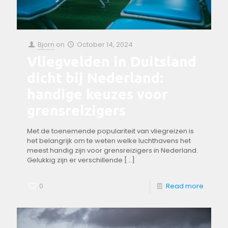
Bjorn
on
October 14, 2024
Vliegvelden in Duitsland
dicht bij Nederland:
handige keuzes voor
grensreizigers
Met de toenemende populariteit van vliegreizen is
het belangrijk om te weten welke luchthavens het
meest handig zijn voor grensreizigers in Nederland.
Gelukkig zijn er verschillende
[…]
0
Read more