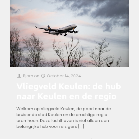
Bjorn
on
October 14, 2024
Vliegveld Keulen: de hub
naar Keulen en de regio
Welkom op Vliegveld Keulen, de poort⁣ naar de
bruisende ⁤stad Keulen ‌en de prachtige regio
eromheen. Deze⁢ luchthaven is ‌niet alleen een
belangrijke hub voor reizigers
[…]