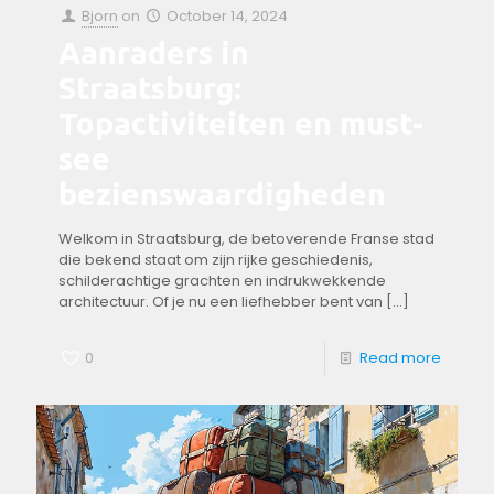
Bjorn
on
October 14, 2024
Aanraders in
Straatsburg:
Topactiviteiten en must-
see
bezienswaardigheden
Welkom in Straatsburg, de betoverende‍ Franse⁤ stad
die bekend staat om zijn rijke ⁣geschiedenis,
schilderachtige grachten en indrukwekkende
architectuur. Of je‌ nu⁤ een liefhebber ‌bent ⁢van‌
[…]
0
Read more