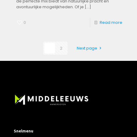
de perfecte ⁢mix biedt van natuurlijke ⁢pracht en
avontuurlijke mogelijkheden. Of je
[…]
0
Read more
1
2
Next page
Snelmenu