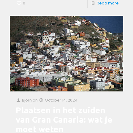
0
Read more
Bjorn
on
October 14, 2024
Plaatsen in het zuiden
van Gran Canaria: wat je
moet weten