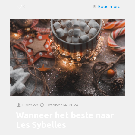
0
Read more
Bjorn
on
October 14, 2024
Wanneer het beste naar
Les Sybelles