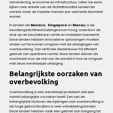
samenleving, economie⁣ en infrastructuur. Laten ​we‌ eens‍
kijken naar ⁤enkele van de dichtstbevolkte landen ter
wereld, waar de meeste mensen​ per‍ vierkante kilometer
wonen.
In‍ landen als
Monaco
, ‌
Singapore
⁣en
Macau
, is‌ de ​
bevolkingsdichtheid buitengewoon hoog, waardoor de
druk op de ‍beschikbare ruimte en middelen toeneemt.
⁢Deze landen hebben innovatieve oplossingen moeten
vinden ⁢om te kunnen omgaan met ‍de uitdagingen‌ van⁤
overbevolking. ‌Van verticale stedenbouw‌ tot efficiënt‌
gebruik van⁤ openbare‍ ruimte, deze landen⁤ dienen als
voorbeeld voor de ​rest van de wereld⁢ in hoe ze omgaan
met deze wereldwijde uitdaging.
Belangrijkste oorzaken van⁤
overbevolking
Overbevolking is‍ een wereldwijd probleem dat een
aantal‌ belangrijke oorzaken heeft. Een van‍ de
belangrijkste factoren die bijdragen‍ aan⁤ overbevolking is
de hoge ⁣geboortecijfers ⁣in veel ontwikkelingslanden.
Deze ​landen hebben‌ vaak een gebrek⁣ aan toegang⁣ tot