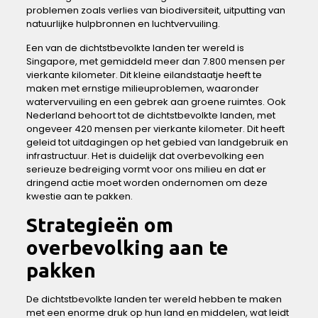
problemen zoals verlies van biodiversiteit, uitputting van
natuurlijke hulpbronnen⁣ en luchtvervuiling.
Een ‍van de dichtstbevolkte landen ter wereld ⁣is
Singapore,‌ met gemiddeld meer⁢ dan 7.800 mensen‌ per
vierkante kilometer. Dit kleine eilandstaatje heeft te
maken met ‍ernstige milieuproblemen, waaronder
watervervuiling⁤ en een gebrek aan groene ruimtes. ⁤Ook
Nederland behoort tot de dichtstbevolkte landen, met
⁢ongeveer 420 mensen per vierkante⁣ kilometer. Dit heeft
geleid tot uitdagingen op‍ het gebied van landgebruik en
infrastructuur. Het is duidelijk dat overbevolking een
serieuze bedreiging vormt voor ‌ons milieu en dat er
⁢dringend actie moet worden ondernomen​ om ⁣deze ​
kwestie aan ⁤te pakken.
Strategieën om
overbevolking⁣ aan te
pakken
De⁢ dichtstbevolkte landen ter ⁣wereld hebben te maken⁣
met⁤ een enorme druk op hun‌ land en middelen, wat leidt