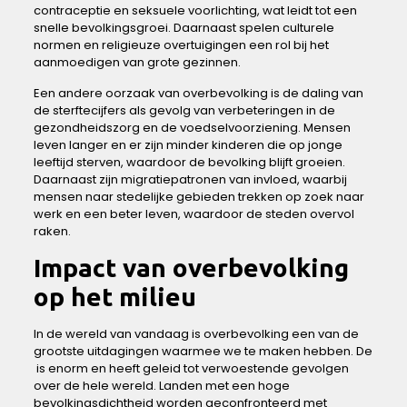
contraceptie ⁣en seksuele voorlichting, ⁤wat⁣ leidt ⁣tot een
snelle ‌bevolkingsgroei. Daarnaast spelen culturele
normen en‍ religieuze overtuigingen een rol bij het
aanmoedigen van ⁢grote ​gezinnen.
Een andere oorzaak⁤ van ‍overbevolking is de ⁢daling van
‌de sterftecijfers als gevolg ⁢van verbeteringen in de
⁢gezondheidszorg en de voedselvoorziening. Mensen
leven langer en er ⁢zijn minder ​kinderen die op jonge
leeftijd sterven, waardoor de‌ bevolking ‍blijft groeien.⁣
Daarnaast zijn migratiepatronen​ van invloed, waarbij​
mensen ⁢naar stedelijke‌ gebieden​ trekken‍ op zoek naar‍
werk en een ⁤beter leven,⁣ waardoor de steden overvol
raken.
Impact van⁤ overbevolking
⁢op⁣ het⁤ milieu
In de ‌wereld ⁤van ‌vandaag is overbevolking‍ een van de
grootste uitdagingen waarmee we te maken hebben. De
⁤ is enorm en heeft geleid tot verwoestende gevolgen
‌over de⁢ hele wereld.⁢ Landen ⁣met ‍een hoge
bevolkingsdichtheid worden geconfronteerd met