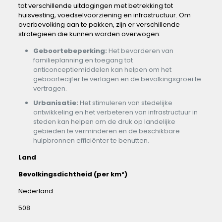
tot verschillende uitdagingen ‌met​ betrekking tot
⁤huisvesting, ⁤voedselvoorziening en infrastructuur. Om
overbevolking aan te​ pakken, zijn er verschillende
strategieën die kunnen worden overwogen:
Geboortebeperking:
Het bevorderen van ​
familieplanning en toegang tot
anticonceptiemiddelen⁢ kan‌ helpen om het
geboortecijfer te ⁢verlagen en de⁢ bevolkingsgroei te
vertragen.
Urbanisatie:
Het stimuleren van stedelijke‌
ontwikkeling en het verbeteren van infrastructuur⁢ in⁢
steden kan helpen ⁣om de druk op landelijke
gebieden ⁢te verminderen en de beschikbare
hulpbronnen efficiënter‌ te benutten.
Land
Bevolkingsdichtheid (per km²)
Nederland
508