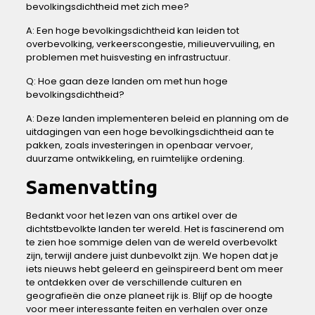
bevolkingsdichtheid met zich mee?
A: ⁣Een hoge​ bevolkingsdichtheid kan‍ leiden tot
overbevolking, verkeerscongestie, milieuvervuiling, ⁣en
⁤problemen ‍met ​huisvesting‌ en infrastructuur.
Q: ​Hoe gaan deze landen om met‍ hun hoge‍
bevolkingsdichtheid?
A:‍ Deze landen ⁤implementeren‍ beleid​ en‌ planning‍ om de
uitdagingen van een hoge bevolkingsdichtheid ⁢aan⁤ te ​
pakken, zoals investeringen⁤ in openbaar vervoer,
duurzame ontwikkeling, ⁣en ruimtelijke ordening.
Samenvatting
Bedankt voor⁢ het lezen van​ ons artikel⁢ over de
‌dichtstbevolkte landen ter wereld. Het is fascinerend om
te zien ​hoe ‍sommige delen van ‍de wereld overbevolkt
zijn, terwijl andere juist dunbevolkt zijn. We hopen dat je
iets nieuws hebt geleerd en‌ geïnspireerd bent ​om meer
te ‌ontdekken over de ⁤verschillende culturen en
geografieën die onze planeet rijk ​is. ‍Blijf ⁣op de hoogte
voor meer ⁢interessante feiten ‍en ⁤verhalen over ‌onze⁢