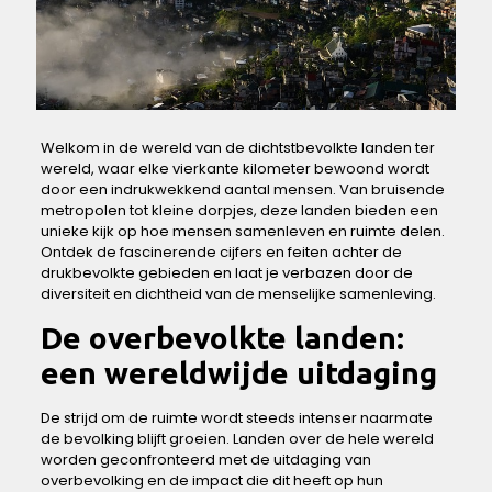
Welkom in de wereld ​van ‍de dichtstbevolkte⁤ landen ⁤ter
‌wereld, waar elke vierkante kilometer ⁢bewoond wordt
door ⁣een ⁢indrukwekkend ⁢aantal mensen. Van bruisende
metropolen tot kleine dorpjes, deze landen bieden een
unieke kijk op hoe mensen samenleven en ruimte ‍delen.⁣
Ontdek de fascinerende cijfers​ en feiten​ achter de
drukbevolkte gebieden⁤ en laat je verbazen door ‌de⁣
diversiteit​ en dichtheid van de menselijke samenleving.
De overbevolkte ⁤landen:
‌een wereldwijde uitdaging
De strijd om de ​ruimte wordt steeds intenser naarmate
de bevolking​ blijft groeien.⁢ Landen over‍ de hele wereld
worden geconfronteerd met de uitdaging van
⁤overbevolking en de impact‍ die ​dit heeft op hun